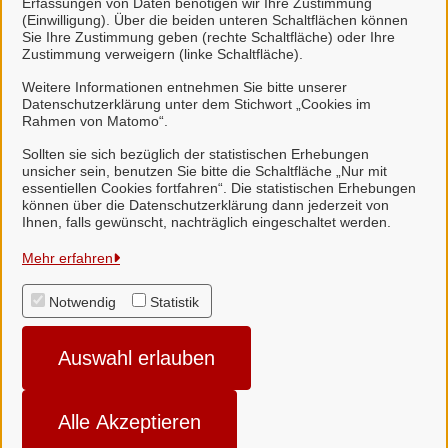
Erfassungen von Daten benötigen wir Ihre Zustimmung
wählen Sie aus einer Vielzahl an
(Einwilligung). Über die beiden unteren Schaltflächen können
Sie Ihre Zustimmung geben (rechte Schaltfläche) oder Ihre
Bezahldiensten (bspw. Paypal) aus.
Zustimmung verweigern (linke Schaltfläche).
Weitere Informationen entnehmen Sie bitte unserer
Datenschutzerklärung unter dem Stichwort „Cookies im
Rahmen von Matomo“.
Sollten sie sich bezüglich der statistischen Erhebungen
unsicher sein, benutzen Sie bitte die Schaltfläche „Nur mit
essentiellen Cookies fortfahren“. Die statistischen Erhebungen
können über die Datenschutzerklärung dann jederzeit von
Ihnen, falls gewünscht, nachträglich eingeschaltet werden.
Samtgemeinde Suderburg
Mehr erfahren
Notwendig
Statistik
Alle Rechte vorbehalten
Auswahl erlauben
Impressum
Datenschutzerklärung
Alle Akzeptieren