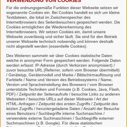
VERWENDUNG VON COOKIES
eine erweiterte Authentifizierung.
Für die ordnungsgemäße Funktion dieser Webseite setzen wir
sogenannte Cookies ein. Bei Cookies handelt es sich um kleine
Textdateien, die lokal im Zwischenspeicher des
Zur Registrierung
Internetbrowsers des Seitenbesuchers gespeichert werden. Die
Cookies ermöglichen die Wiedererkennung des
Internetbrowsers. Wir setzen Cookies ein, damit unsere
Webseite zuverlässig und sicher läuft. Sie sind für den Betrieb
unserer Webseite technisch notwendig und können deshalb
nicht abgestellt werden (essentielle Cookies).
Des Weiteren sammeln wir über Cookies statistische Daten
welche in anonymer Form gespeichert werden. Folgende Daten
werden erfasst: IP-Adresse (durch Verkürzen anonymisiert) /
zuvor besuchte URL (Referrer, sofern vom Browser übermittelt)
/ Gerätetyp, Gerätemodell und Marke / Bildschirmauflösung und
Wie kann ich meine
Farbtiefe / Name und Version des Betriebssystems / Name,
Version und Spracheinstellung des Browsers / vom Browser
Dienstleistungen
unterstützte Techniken und Formate (z.B. Cookies, Java, Flash,
PDF) / Zeitpunkt der Seitenaufrufe / besuchte Links zu anderen
bezahlen?
Webseiten / besuchte URLs auf dieser Webseite / Art der
HTML-Anfragen / Zeitpunkt des ersten Zugriffs / Zeitpunkt des
letzten Zugriffs / heruntergeladene Daten / Anzahl der Besuche
eines Benutzers / Suchbegriffe interne Suchmaschine /
verwendete externe Suchmaschinen / Suchbegriffe externer
Suchmaschinen (z.B. Google). Für diese statistischen
Bezahlen Sie einfach online und