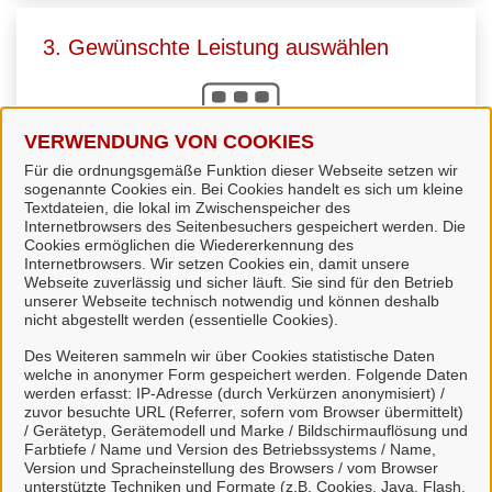
3. Gewünschte Leistung auswählen
VERWENDUNG VON COOKIES
Für die ordnungsgemäße Funktion dieser Webseite setzen wir
sogenannte Cookies ein. Bei Cookies handelt es sich um kleine
Sie
wählen die passende Leistung
aus. Viele
Textdateien, die lokal im Zwischenspeicher des
Internetbrowsers des Seitenbesuchers gespeichert werden. Die
Leistungen können Sie direkt online starten und uns
Cookies ermöglichen die Wiedererkennung des
zur Bearbeitung übermitteln.
Internetbrowsers. Wir setzen Cookies ein, damit unsere
Webseite zuverlässig und sicher läuft. Sie sind für den Betrieb
unserer Webseite technisch notwendig und können deshalb
nicht abgestellt werden (essentielle Cookies).
Des Weiteren sammeln wir über Cookies statistische Daten
welche in anonymer Form gespeichert werden. Folgende Daten
4. Kommunikation über unser Portal
werden erfasst: IP-Adresse (durch Verkürzen anonymisiert) /
zuvor besuchte URL (Referrer, sofern vom Browser übermittelt)
/ Gerätetyp, Gerätemodell und Marke / Bildschirmauflösung und
Farbtiefe / Name und Version des Betriebssystems / Name,
Version und Spracheinstellung des Browsers / vom Browser
unterstützte Techniken und Formate (z.B. Cookies, Java, Flash,