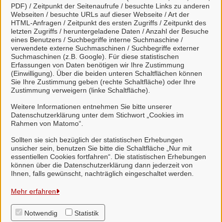
PDF) / Zeitpunkt der Seitenaufrufe / besuchte Links zu anderen
Webseiten / besuchte URLs auf dieser Webseite / Art der
HTML-Anfragen / Zeitpunkt des ersten Zugriffs / Zeitpunkt des
Viele Leistungen sind an unseren digitalen Postkorb
letzten Zugriffs / heruntergeladene Daten / Anzahl der Besuche
angeschlossen. Dort haben Sie einen Überblick
eines Benutzers / Suchbegriffe interne Suchmaschine /
verwendete externe Suchmaschinen / Suchbegriffe externer
über alle gestellten Anliegen und können mit uns
Suchmaschinen (z.B. Google). Für diese statistischen
unkompliziert in Kontakt treten.
Erfassungen von Daten benötigen wir Ihre Zustimmung
(Einwilligung). Über die beiden unteren Schaltflächen können
Sie Ihre Zustimmung geben (rechte Schaltfläche) oder Ihre
Zustimmung verweigern (linke Schaltfläche).
Weitere Informationen entnehmen Sie bitte unserer
Datenschutzerklärung unter dem Stichwort „Cookies im
Weitere Informationen zur BundID finden Sie auf der
Rahmen von Matomo“.
FAQ-Seite des Bundes.
Sollten sie sich bezüglich der statistischen Erhebungen
unsicher sein, benutzen Sie bitte die Schaltfläche „Nur mit
essentiellen Cookies fortfahren“. Die statistischen Erhebungen
können über die Datenschutzerklärung dann jederzeit von
Ihnen, falls gewünscht, nachträglich eingeschaltet werden.
Samtgemeinde Suderburg
Mehr erfahren
Notwendig
Statistik
Alle Rechte vorbehalten