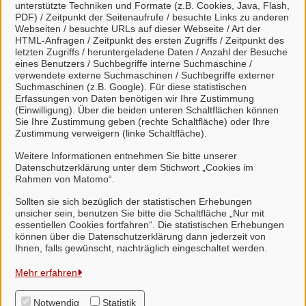
unterstützte Techniken und Formate (z.B. Cookies, Java, Flash,
PDF) / Zeitpunkt der Seitenaufrufe / besuchte Links zu anderen
Viele Leistungen sind an unseren digitalen Postkorb
Webseiten / besuchte URLs auf dieser Webseite / Art der
HTML-Anfragen / Zeitpunkt des ersten Zugriffs / Zeitpunkt des
angeschlossen. Dort haben Sie einen Überblick
letzten Zugriffs / heruntergeladene Daten / Anzahl der Besuche
über alle gestellten Anliegen und können mit uns
eines Benutzers / Suchbegriffe interne Suchmaschine /
verwendete externe Suchmaschinen / Suchbegriffe externer
unkompliziert in Kontakt treten.
Suchmaschinen (z.B. Google). Für diese statistischen
Erfassungen von Daten benötigen wir Ihre Zustimmung
(Einwilligung). Über die beiden unteren Schaltflächen können
Sie Ihre Zustimmung geben (rechte Schaltfläche) oder Ihre
Zustimmung verweigern (linke Schaltfläche).
Weitere Informationen entnehmen Sie bitte unserer
Weitere Informationen zu Mein Unternehmenskonto
Datenschutzerklärung unter dem Stichwort „Cookies im
finden Sie auf der
FAQ-Seite von Mein
Rahmen von Matomo“.
Unternehmenskonto.
Sollten sie sich bezüglich der statistischen Erhebungen
unsicher sein, benutzen Sie bitte die Schaltfläche „Nur mit
essentiellen Cookies fortfahren“. Die statistischen Erhebungen
können über die Datenschutzerklärung dann jederzeit von
Ihnen, falls gewünscht, nachträglich eingeschaltet werden.
Samtgemeinde Suderburg
Mehr erfahren
Notwendig
Statistik
Alle Rechte vorbehalten