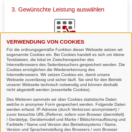
3. Gewünschte Leistung auswählen
VERWENDUNG VON COOKIES
Für die ordnungsgemäße Funktion dieser Webseite setzen wir
Sie
wählen die passende Leistung
aus. Viele
sogenannte Cookies ein. Bei Cookies handelt es sich um kleine
Leistungen können Sie direkt online starten und uns
Textdateien, die lokal im Zwischenspeicher des
Internetbrowsers des Seitenbesuchers gespeichert werden. Die
zur Bearbeitung übermitteln.
Cookies ermöglichen die Wiedererkennung des
Internetbrowsers. Wir setzen Cookies ein, damit unsere
Webseite zuverlässig und sicher läuft. Sie sind für den Betrieb
unserer Webseite technisch notwendig und können deshalb
nicht abgestellt werden (essentielle Cookies).
Des Weiteren sammeln wir über Cookies statistische Daten
4. Kommunikation über unser Portal
welche in anonymer Form gespeichert werden. Folgende Daten
werden erfasst: IP-Adresse (durch Verkürzen anonymisiert) /
zuvor besuchte URL (Referrer, sofern vom Browser übermittelt)
/ Gerätetyp, Gerätemodell und Marke / Bildschirmauflösung und
Farbtiefe / Name und Version des Betriebssystems / Name,
Version und Spracheinstellung des Browsers / vom Browser