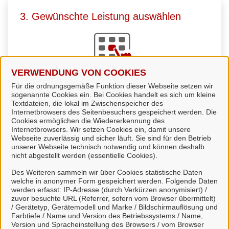
3. Gewünschte Leistung auswählen
VERWENDUNG VON COOKIES
Für die ordnungsgemäße Funktion dieser Webseite setzen wir
Sie
wählen die passende Leistung
aus. Viele
sogenannte Cookies ein. Bei Cookies handelt es sich um kleine
Leistungen können Sie direkt online starten und uns
Textdateien, die lokal im Zwischenspeicher des
Internetbrowsers des Seitenbesuchers gespeichert werden. Die
zur Bearbeitung übermitteln.
Cookies ermöglichen die Wiedererkennung des
Internetbrowsers. Wir setzen Cookies ein, damit unsere
Webseite zuverlässig und sicher läuft. Sie sind für den Betrieb
unserer Webseite technisch notwendig und können deshalb
nicht abgestellt werden (essentielle Cookies).
Des Weiteren sammeln wir über Cookies statistische Daten
4. Kommunikation über unser Portal
welche in anonymer Form gespeichert werden. Folgende Daten
werden erfasst: IP-Adresse (durch Verkürzen anonymisiert) /
zuvor besuchte URL (Referrer, sofern vom Browser übermittelt)
/ Gerätetyp, Gerätemodell und Marke / Bildschirmauflösung und
Farbtiefe / Name und Version des Betriebssystems / Name,
Version und Spracheinstellung des Browsers / vom Browser