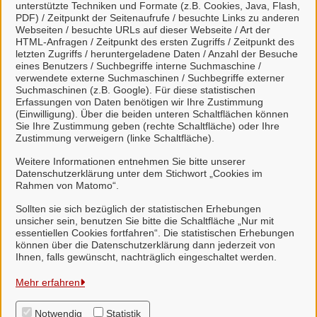
unterstützte Techniken und Formate (z.B. Cookies, Java, Flash,
PDF) / Zeitpunkt der Seitenaufrufe / besuchte Links zu anderen
Viele Leistungen sind an unseren digitalen Postkorb
Webseiten / besuchte URLs auf dieser Webseite / Art der
HTML-Anfragen / Zeitpunkt des ersten Zugriffs / Zeitpunkt des
angeschlossen. Dort haben Sie einen Überblick
letzten Zugriffs / heruntergeladene Daten / Anzahl der Besuche
über alle gestellten Anliegen und können mit uns
eines Benutzers / Suchbegriffe interne Suchmaschine /
verwendete externe Suchmaschinen / Suchbegriffe externer
unkompliziert in Kontakt treten.
Suchmaschinen (z.B. Google). Für diese statistischen
Erfassungen von Daten benötigen wir Ihre Zustimmung
(Einwilligung). Über die beiden unteren Schaltflächen können
Sie Ihre Zustimmung geben (rechte Schaltfläche) oder Ihre
Zustimmung verweigern (linke Schaltfläche).
Weitere Informationen entnehmen Sie bitte unserer
Weitere Informationen zu Mein Unternehmenskonto
Datenschutzerklärung unter dem Stichwort „Cookies im
finden Sie auf der
FAQ-Seite von Mein
Rahmen von Matomo“.
Unternehmenskonto.
Sollten sie sich bezüglich der statistischen Erhebungen
unsicher sein, benutzen Sie bitte die Schaltfläche „Nur mit
essentiellen Cookies fortfahren“. Die statistischen Erhebungen
können über die Datenschutzerklärung dann jederzeit von
Ihnen, falls gewünscht, nachträglich eingeschaltet werden.
Samtgemeinde Suderburg
Mehr erfahren
Notwendig
Statistik
Alle Rechte vorbehalten