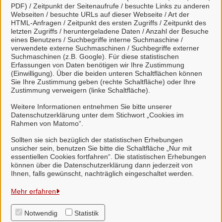
PDF) / Zeitpunkt der Seitenaufrufe / besuchte Links zu anderen
Webseiten / besuchte URLs auf dieser Webseite / Art der
HTML-Anfragen / Zeitpunkt des ersten Zugriffs / Zeitpunkt des
Viele Leistungen sind an unseren digitalen Postkorb
letzten Zugriffs / heruntergeladene Daten / Anzahl der Besuche
angeschlossen. Dort haben Sie einen Überblick
eines Benutzers / Suchbegriffe interne Suchmaschine /
verwendete externe Suchmaschinen / Suchbegriffe externer
über alle gestellten Anliegen und können mit uns
Suchmaschinen (z.B. Google). Für diese statistischen
unkompliziert in Kontakt treten.
Erfassungen von Daten benötigen wir Ihre Zustimmung
(Einwilligung). Über die beiden unteren Schaltflächen können
Sie Ihre Zustimmung geben (rechte Schaltfläche) oder Ihre
Zustimmung verweigern (linke Schaltfläche).
Weitere Informationen entnehmen Sie bitte unserer
Datenschutzerklärung unter dem Stichwort „Cookies im
Weitere Informationen zur BundID finden Sie auf der
Rahmen von Matomo“.
FAQ-Seite des Bundes.
Sollten sie sich bezüglich der statistischen Erhebungen
unsicher sein, benutzen Sie bitte die Schaltfläche „Nur mit
essentiellen Cookies fortfahren“. Die statistischen Erhebungen
können über die Datenschutzerklärung dann jederzeit von
Ihnen, falls gewünscht, nachträglich eingeschaltet werden.
Samtgemeinde Suderburg
Mehr erfahren
Notwendig
Statistik
Alle Rechte vorbehalten