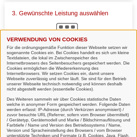
3. Gewünschte Leistung auswählen
VERWENDUNG VON COOKIES
Für die ordnungsgemäße Funktion dieser Webseite setzen wir
sogenannte Cookies ein. Bei Cookies handelt es sich um kleine
Sie
wählen die passende Leistung
aus. Viele
Textdateien, die lokal im Zwischenspeicher des
Internetbrowsers des Seitenbesuchers gespeichert werden. Die
Leistungen können Sie direkt online starten und uns
Cookies ermöglichen die Wiedererkennung des
zur Bearbeitung übermitteln.
Internetbrowsers. Wir setzen Cookies ein, damit unsere
Webseite zuverlässig und sicher läuft. Sie sind für den Betrieb
unserer Webseite technisch notwendig und können deshalb
nicht abgestellt werden (essentielle Cookies).
Des Weiteren sammeln wir über Cookies statistische Daten
welche in anonymer Form gespeichert werden. Folgende Daten
4. Kommunikation über unser Portal
werden erfasst: IP-Adresse (durch Verkürzen anonymisiert) /
zuvor besuchte URL (Referrer, sofern vom Browser übermittelt)
/ Gerätetyp, Gerätemodell und Marke / Bildschirmauflösung und
Farbtiefe / Name und Version des Betriebssystems / Name,
Version und Spracheinstellung des Browsers / vom Browser
unterstützte Techniken und Formate (z.B. Cookies, Java, Flash,