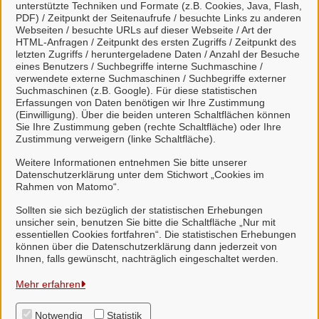
unterstützte Techniken und Formate (z.B. Cookies, Java, Flash,
PDF) / Zeitpunkt der Seitenaufrufe / besuchte Links zu anderen
Viele Leistungen sind an unseren digitalen Postkorb
Webseiten / besuchte URLs auf dieser Webseite / Art der
HTML-Anfragen / Zeitpunkt des ersten Zugriffs / Zeitpunkt des
angeschlossen. Dort haben Sie einen Überblick
letzten Zugriffs / heruntergeladene Daten / Anzahl der Besuche
über alle gestellten Anliegen und können mit uns
eines Benutzers / Suchbegriffe interne Suchmaschine /
verwendete externe Suchmaschinen / Suchbegriffe externer
unkompliziert in Kontakt treten.
Suchmaschinen (z.B. Google). Für diese statistischen
Erfassungen von Daten benötigen wir Ihre Zustimmung
(Einwilligung). Über die beiden unteren Schaltflächen können
Sie Ihre Zustimmung geben (rechte Schaltfläche) oder Ihre
Zustimmung verweigern (linke Schaltfläche).
Weitere Informationen entnehmen Sie bitte unserer
Weitere Informationen zu Mein Unternehmenskonto
Datenschutzerklärung unter dem Stichwort „Cookies im
finden Sie auf der
FAQ-Seite von Mein
Rahmen von Matomo“.
Unternehmenskonto.
Sollten sie sich bezüglich der statistischen Erhebungen
unsicher sein, benutzen Sie bitte die Schaltfläche „Nur mit
essentiellen Cookies fortfahren“. Die statistischen Erhebungen
können über die Datenschutzerklärung dann jederzeit von
Ihnen, falls gewünscht, nachträglich eingeschaltet werden.
Samtgemeinde Suderburg
Mehr erfahren
Notwendig
Statistik
Alle Rechte vorbehalten