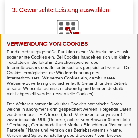
3. Gewünschte Leistung auswählen
VERWENDUNG VON COOKIES
Für die ordnungsgemäße Funktion dieser Webseite setzen wir
Sie
wählen die passende Leistung
aus. Viele
sogenannte Cookies ein. Bei Cookies handelt es sich um kleine
Leistungen können Sie direkt online starten und uns
Textdateien, die lokal im Zwischenspeicher des
Internetbrowsers des Seitenbesuchers gespeichert werden. Die
zur Bearbeitung übermitteln.
Cookies ermöglichen die Wiedererkennung des
Internetbrowsers. Wir setzen Cookies ein, damit unsere
Webseite zuverlässig und sicher läuft. Sie sind für den Betrieb
unserer Webseite technisch notwendig und können deshalb
nicht abgestellt werden (essentielle Cookies).
Des Weiteren sammeln wir über Cookies statistische Daten
4. Kommunikation über unser Portal
welche in anonymer Form gespeichert werden. Folgende Daten
werden erfasst: IP-Adresse (durch Verkürzen anonymisiert) /
zuvor besuchte URL (Referrer, sofern vom Browser übermittelt)
/ Gerätetyp, Gerätemodell und Marke / Bildschirmauflösung und
Farbtiefe / Name und Version des Betriebssystems / Name,
Version und Spracheinstellung des Browsers / vom Browser