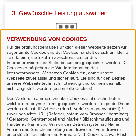
3. Gewünschte Leistung auswählen
VERWENDUNG VON COOKIES
Für die ordnungsgemäße Funktion dieser Webseite setzen wir
sogenannte Cookies ein. Bei Cookies handelt es sich um kleine
Sie
wählen die passende Leistung
aus. Viele
Textdateien, die lokal im Zwischenspeicher des
Internetbrowsers des Seitenbesuchers gespeichert werden. Die
Leistungen können Sie direkt online starten und uns
Cookies ermöglichen die Wiedererkennung des
zur Bearbeitung übermitteln.
Internetbrowsers. Wir setzen Cookies ein, damit unsere
Webseite zuverlässig und sicher läuft. Sie sind für den Betrieb
unserer Webseite technisch notwendig und können deshalb
nicht abgestellt werden (essentielle Cookies).
Des Weiteren sammeln wir über Cookies statistische Daten
welche in anonymer Form gespeichert werden. Folgende Daten
4. Kommunikation über unser Portal
werden erfasst: IP-Adresse (durch Verkürzen anonymisiert) /
zuvor besuchte URL (Referrer, sofern vom Browser übermittelt)
/ Gerätetyp, Gerätemodell und Marke / Bildschirmauflösung und
Farbtiefe / Name und Version des Betriebssystems / Name,
Version und Spracheinstellung des Browsers / vom Browser
unterstützte Techniken und Formate (z.B. Cookies, Java, Flash,