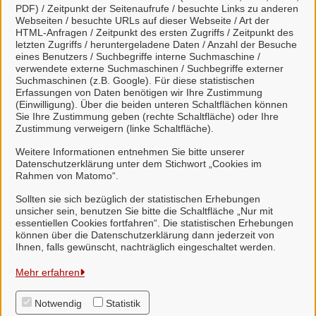
PDF) / Zeitpunkt der Seitenaufrufe / besuchte Links zu anderen
Webseiten / besuchte URLs auf dieser Webseite / Art der
HTML-Anfragen / Zeitpunkt des ersten Zugriffs / Zeitpunkt des
Viele Leistungen sind an unseren digitalen Postkorb
letzten Zugriffs / heruntergeladene Daten / Anzahl der Besuche
angeschlossen. Dort haben Sie einen Überblick
eines Benutzers / Suchbegriffe interne Suchmaschine /
verwendete externe Suchmaschinen / Suchbegriffe externer
über alle gestellten Anliegen und können mit uns
Suchmaschinen (z.B. Google). Für diese statistischen
unkompliziert in Kontakt treten.
Erfassungen von Daten benötigen wir Ihre Zustimmung
(Einwilligung). Über die beiden unteren Schaltflächen können
Sie Ihre Zustimmung geben (rechte Schaltfläche) oder Ihre
Zustimmung verweigern (linke Schaltfläche).
Weitere Informationen entnehmen Sie bitte unserer
Datenschutzerklärung unter dem Stichwort „Cookies im
Weitere Informationen zur BundID finden Sie auf der
Rahmen von Matomo“.
FAQ-Seite des Bundes.
Sollten sie sich bezüglich der statistischen Erhebungen
unsicher sein, benutzen Sie bitte die Schaltfläche „Nur mit
essentiellen Cookies fortfahren“. Die statistischen Erhebungen
können über die Datenschutzerklärung dann jederzeit von
Ihnen, falls gewünscht, nachträglich eingeschaltet werden.
Samtgemeinde Suderburg
Mehr erfahren
Notwendig
Statistik
Alle Rechte vorbehalten