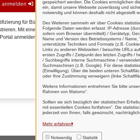
gespeichert werden. Die Cookies ermöglichen di
er anmelden
Mein Unternehmens
ein, damit unsere Webseite zuverlässig und sicher
notwendig und können deshalb nicht abgestellt w
ifizierung für Bürgerinnen
Mein Unternehmenskonto is
Des Weiteren sammeln wir über Cookies statisti
Folgende Daten werden erfasst: IP-Adresse (durc
trieren. Mit einem
von Organisationen, insb
sofern vom Browser übermittelt) / Gerätetyp, Ger
Portal anmelden.
Name und Version des Betriebssystems / Name, 
Juristische Person
unterstützte Techniken und Formate (z.B. Cookies
Links zu anderen Webseiten / besuchte URLs auf 
Vereinigungen, de
ersten Zugriffs / Zeitpunkt des letzten Zugriffs 
natürliche Personen
/ Suchbegriffe interne Suchmaschine / verwende
Suchmaschinen (z.B. Google). Für diese statist
Eine Nutzung ist aber auc
(Einwilligung). Über die beiden unteren Schaltfl
oder Ihre Zustimmung verweigern (linke Schaltflä
Verwaltungsverfahrensges
Weitere Informationen entnehmen Sie bitte unse
Rahmen von Matomo“.
Sollten sie sich bezüglich der statistischen Erhe
mit essentiellen Cookies fortfahren“. Die stati
jederzeit von Ihnen, falls gewünscht, nachträglic
Mehr erfahren
Notwendig
Statistik