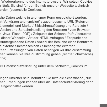
e Wiedererkennung des Internetbrowsers. Wir setzen Cookies
konto erstellen oder anmelden
 läuft. Sie sind für den Betrieb unserer Webseite technisch
erden (essentielle Cookies).
t ein zentrales Konto zur Identifizierung
sche Daten welche in anonymer Form gespeichert werden.
h Verkürzen anonymisiert) / zuvor besuchte URL (Referrer,
esondere:
ätemodell und Marke / Bildschirmauflösung und Farbtiefe /
Version und Spracheinstellung des Browsers / vom Browser
en,
, Java, Flash, PDF) / Zeitpunkt der Seitenaufrufe / besuchte
dieser Webseite / Art der HTML-Anfragen / Zeitpunkt des
nen ein Recht zustehen kann
/ heruntergeladene Daten / Anzahl der Besuche eines Benutzers
, die beruflich oder gewerblich tätig sind.
te externe Suchmaschinen / Suchbegriffe externer
ischen Erfassungen von Daten benötigen wir Ihre Zustimmung
h durch Behörden im Sinne von § 1 Abs. 4
ächen können Sie Ihre Zustimmung geben (rechte Schaltfläche)
che).
etz (VwVfG) möglich.
rer Datenschutzerklärung unter dem Stichwort „Cookies im
bungen unsicher sein, benutzen Sie bitte die Schaltfläche „Nur
stischen Erhebungen können über die Datenschutzerklärung dann
h eingeschaltet werden.