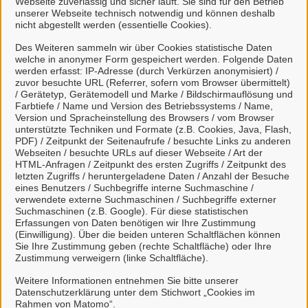
Webseite zuverlässig und sicher läuft. Sie sind für den Betrieb
unserer Webseite technisch notwendig und können deshalb
nicht abgestellt werden (essentielle Cookies).
Des Weiteren sammeln wir über Cookies statistische Daten
welche in anonymer Form gespeichert werden. Folgende Daten
Mein Unternehmenskonto
werden erfasst: IP-Adresse (durch Verkürzen anonymisiert) /
zuvor besuchte URL (Referrer, sofern vom Browser übermittelt)
erstellen oder anmelden
/ Gerätetyp, Gerätemodell und Marke / Bildschirmauflösung und
Farbtiefe / Name und Version des Betriebssystems / Name,
Version und Spracheinstellung des Browsers / vom Browser
Mein Unternehmenskonto ist ein zentrales Konto zur
unterstützte Techniken und Formate (z.B. Cookies, Java, Flash,
PDF) / Zeitpunkt der Seitenaufrufe / besuchte Links zu anderen
Identifizierung von Organisationen, insbesondere:
Webseiten / besuchte URLs auf dieser Webseite / Art der
HTML-Anfragen / Zeitpunkt des ersten Zugriffs / Zeitpunkt des
Juristische Personen,
letzten Zugriffs / heruntergeladene Daten / Anzahl der Besuche
Vereinigungen, denen ein Recht zustehen
eines Benutzers / Suchbegriffe interne Suchmaschine /
verwendete externe Suchmaschinen / Suchbegriffe externer
kann
Suchmaschinen (z.B. Google). Für diese statistischen
natürliche Personen, die beruflich oder
Erfassungen von Daten benötigen wir Ihre Zustimmung
(Einwilligung). Über die beiden unteren Schaltflächen können
gewerblich tätig sind.
Sie Ihre Zustimmung geben (rechte Schaltfläche) oder Ihre
Zustimmung verweigern (linke Schaltfläche).
Eine Nutzung ist aber auch durch Behörden im
Sinne von § 1 Abs. 4 Verwaltungsverfahrensgesetz
Weitere Informationen entnehmen Sie bitte unserer
Datenschutzerklärung unter dem Stichwort „Cookies im
(VwVfG) möglich.
Rahmen von Matomo“.