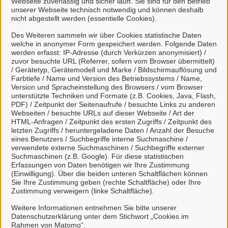
Webseite zuverlässig und sicher läuft. Sie sind für den Betrieb
unserer Webseite technisch notwendig und können deshalb
nicht abgestellt werden (essentielle Cookies).
Des Weiteren sammeln wir über Cookies statistische Daten
welche in anonymer Form gespeichert werden. Folgende Daten
Mein Unternehmenskonto
werden erfasst: IP-Adresse (durch Verkürzen anonymisiert) /
zuvor besuchte URL (Referrer, sofern vom Browser übermittelt)
erstellen oder anmelden
/ Gerätetyp, Gerätemodell und Marke / Bildschirmauflösung und
Farbtiefe / Name und Version des Betriebssystems / Name,
Version und Spracheinstellung des Browsers / vom Browser
Mein Unternehmenskonto ist ein zentrales Konto zur
unterstützte Techniken und Formate (z.B. Cookies, Java, Flash,
PDF) / Zeitpunkt der Seitenaufrufe / besuchte Links zu anderen
Identifizierung von Organisationen, insbesondere:
Webseiten / besuchte URLs auf dieser Webseite / Art der
HTML-Anfragen / Zeitpunkt des ersten Zugriffs / Zeitpunkt des
Juristische Personen,
letzten Zugriffs / heruntergeladene Daten / Anzahl der Besuche
Vereinigungen, denen ein Recht zustehen
eines Benutzers / Suchbegriffe interne Suchmaschine /
verwendete externe Suchmaschinen / Suchbegriffe externer
kann
Suchmaschinen (z.B. Google). Für diese statistischen
natürliche Personen, die beruflich oder
Erfassungen von Daten benötigen wir Ihre Zustimmung
(Einwilligung). Über die beiden unteren Schaltflächen können
gewerblich tätig sind.
Sie Ihre Zustimmung geben (rechte Schaltfläche) oder Ihre
Zustimmung verweigern (linke Schaltfläche).
Eine Nutzung ist aber auch durch Behörden im
Sinne von § 1 Abs. 4 Verwaltungsverfahrensgesetz
Weitere Informationen entnehmen Sie bitte unserer
Datenschutzerklärung unter dem Stichwort „Cookies im
(VwVfG) möglich.
Rahmen von Matomo“.