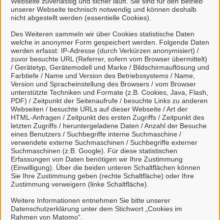
Webseite zuverlässig und sicher läuft. Sie sind für den Betrieb
unserer Webseite technisch notwendig und können deshalb
nicht abgestellt werden (essentielle Cookies).
Des Weiteren sammeln wir über Cookies statistische Daten
welche in anonymer Form gespeichert werden. Folgende Daten
Mein Unternehmenskonto
werden erfasst: IP-Adresse (durch Verkürzen anonymisiert) /
zuvor besuchte URL (Referrer, sofern vom Browser übermittelt)
erstellen oder anmelden
/ Gerätetyp, Gerätemodell und Marke / Bildschirmauflösung und
Farbtiefe / Name und Version des Betriebssystems / Name,
Version und Spracheinstellung des Browsers / vom Browser
Mein Unternehmenskonto ist ein zentrales Konto zur
unterstützte Techniken und Formate (z.B. Cookies, Java, Flash,
PDF) / Zeitpunkt der Seitenaufrufe / besuchte Links zu anderen
Identifizierung von Organisationen, insbesondere:
Webseiten / besuchte URLs auf dieser Webseite / Art der
HTML-Anfragen / Zeitpunkt des ersten Zugriffs / Zeitpunkt des
Juristische Personen,
letzten Zugriffs / heruntergeladene Daten / Anzahl der Besuche
Vereinigungen, denen ein Recht zustehen
eines Benutzers / Suchbegriffe interne Suchmaschine /
verwendete externe Suchmaschinen / Suchbegriffe externer
kann
Suchmaschinen (z.B. Google). Für diese statistischen
natürliche Personen, die beruflich oder
Erfassungen von Daten benötigen wir Ihre Zustimmung
(Einwilligung). Über die beiden unteren Schaltflächen können
gewerblich tätig sind.
Sie Ihre Zustimmung geben (rechte Schaltfläche) oder Ihre
Zustimmung verweigern (linke Schaltfläche).
Eine Nutzung ist aber auch durch Behörden im
Sinne von § 1 Abs. 4 Verwaltungsverfahrensgesetz
Weitere Informationen entnehmen Sie bitte unserer
Datenschutzerklärung unter dem Stichwort „Cookies im
(VwVfG) möglich.
Rahmen von Matomo“.