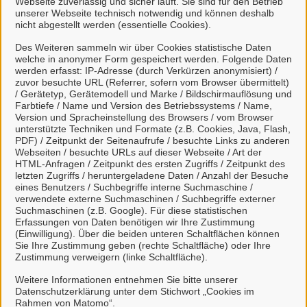
Webseite zuverlässig und sicher läuft. Sie sind für den Betrieb
unserer Webseite technisch notwendig und können deshalb
nicht abgestellt werden (essentielle Cookies).
Des Weiteren sammeln wir über Cookies statistische Daten
welche in anonymer Form gespeichert werden. Folgende Daten
Mein Unternehmenskonto
werden erfasst: IP-Adresse (durch Verkürzen anonymisiert) /
zuvor besuchte URL (Referrer, sofern vom Browser übermittelt)
erstellen oder anmelden
/ Gerätetyp, Gerätemodell und Marke / Bildschirmauflösung und
Farbtiefe / Name und Version des Betriebssystems / Name,
Version und Spracheinstellung des Browsers / vom Browser
Mein Unternehmenskonto ist ein zentrales Konto zur
unterstützte Techniken und Formate (z.B. Cookies, Java, Flash,
PDF) / Zeitpunkt der Seitenaufrufe / besuchte Links zu anderen
Identifizierung von Organisationen, insbesondere:
Webseiten / besuchte URLs auf dieser Webseite / Art der
HTML-Anfragen / Zeitpunkt des ersten Zugriffs / Zeitpunkt des
Juristische Personen,
letzten Zugriffs / heruntergeladene Daten / Anzahl der Besuche
Vereinigungen, denen ein Recht zustehen
eines Benutzers / Suchbegriffe interne Suchmaschine /
verwendete externe Suchmaschinen / Suchbegriffe externer
kann
Suchmaschinen (z.B. Google). Für diese statistischen
natürliche Personen, die beruflich oder
Erfassungen von Daten benötigen wir Ihre Zustimmung
(Einwilligung). Über die beiden unteren Schaltflächen können
gewerblich tätig sind.
Sie Ihre Zustimmung geben (rechte Schaltfläche) oder Ihre
Zustimmung verweigern (linke Schaltfläche).
Eine Nutzung ist aber auch durch Behörden im
Sinne von § 1 Abs. 4 Verwaltungsverfahrensgesetz
Weitere Informationen entnehmen Sie bitte unserer
Datenschutzerklärung unter dem Stichwort „Cookies im
(VwVfG) möglich.
Rahmen von Matomo“.