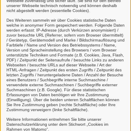
Webseite zuverlässig und sicher läuft. Sie sind für den Betrieb
unserer Webseite technisch notwendig und können deshalb
nicht abgestellt werden (essentielle Cookies).
Des Weiteren sammeln wir über Cookies statistische Daten
welche in anonymer Form gespeichert werden. Folgende Daten
Mein Unternehmenskonto
werden erfasst: IP-Adresse (durch Verkürzen anonymisiert) /
zuvor besuchte URL (Referrer, sofern vom Browser übermittelt)
erstellen oder anmelden
/ Gerätetyp, Gerätemodell und Marke / Bildschirmauflösung und
Farbtiefe / Name und Version des Betriebssystems / Name,
Version und Spracheinstellung des Browsers / vom Browser
Mein Unternehmenskonto ist ein zentrales Konto zur
unterstützte Techniken und Formate (z.B. Cookies, Java, Flash,
PDF) / Zeitpunkt der Seitenaufrufe / besuchte Links zu anderen
Identifizierung von Organisationen, insbesondere:
Webseiten / besuchte URLs auf dieser Webseite / Art der
HTML-Anfragen / Zeitpunkt des ersten Zugriffs / Zeitpunkt des
Juristische Personen,
letzten Zugriffs / heruntergeladene Daten / Anzahl der Besuche
Vereinigungen, denen ein Recht zustehen
eines Benutzers / Suchbegriffe interne Suchmaschine /
verwendete externe Suchmaschinen / Suchbegriffe externer
kann
Suchmaschinen (z.B. Google). Für diese statistischen
natürliche Personen, die beruflich oder
Erfassungen von Daten benötigen wir Ihre Zustimmung
(Einwilligung). Über die beiden unteren Schaltflächen können
gewerblich tätig sind.
Sie Ihre Zustimmung geben (rechte Schaltfläche) oder Ihre
Zustimmung verweigern (linke Schaltfläche).
Eine Nutzung ist aber auch durch Behörden im
Sinne von § 1 Abs. 4 Verwaltungsverfahrensgesetz
Weitere Informationen entnehmen Sie bitte unserer
Datenschutzerklärung unter dem Stichwort „Cookies im
(VwVfG) möglich.
Rahmen von Matomo“.