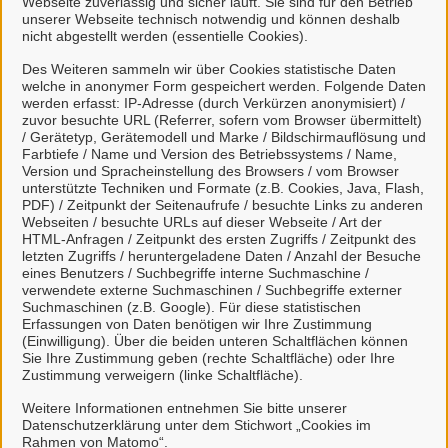
Webseite zuverlässig und sicher läuft. Sie sind für den Betrieb
unserer Webseite technisch notwendig und können deshalb
nicht abgestellt werden (essentielle Cookies).
Des Weiteren sammeln wir über Cookies statistische Daten
welche in anonymer Form gespeichert werden. Folgende Daten
Mein Unternehmenskonto
werden erfasst: IP-Adresse (durch Verkürzen anonymisiert) /
zuvor besuchte URL (Referrer, sofern vom Browser übermittelt)
erstellen oder anmelden
/ Gerätetyp, Gerätemodell und Marke / Bildschirmauflösung und
Farbtiefe / Name und Version des Betriebssystems / Name,
Version und Spracheinstellung des Browsers / vom Browser
Mein Unternehmenskonto ist ein zentrales Konto zur
unterstützte Techniken und Formate (z.B. Cookies, Java, Flash,
PDF) / Zeitpunkt der Seitenaufrufe / besuchte Links zu anderen
Identifizierung von Organisationen, insbesondere:
Webseiten / besuchte URLs auf dieser Webseite / Art der
HTML-Anfragen / Zeitpunkt des ersten Zugriffs / Zeitpunkt des
Juristische Personen,
letzten Zugriffs / heruntergeladene Daten / Anzahl der Besuche
Vereinigungen, denen ein Recht zustehen
eines Benutzers / Suchbegriffe interne Suchmaschine /
verwendete externe Suchmaschinen / Suchbegriffe externer
kann
Suchmaschinen (z.B. Google). Für diese statistischen
natürliche Personen, die beruflich oder
Erfassungen von Daten benötigen wir Ihre Zustimmung
(Einwilligung). Über die beiden unteren Schaltflächen können
gewerblich tätig sind.
Sie Ihre Zustimmung geben (rechte Schaltfläche) oder Ihre
Zustimmung verweigern (linke Schaltfläche).
Eine Nutzung ist aber auch durch Behörden im
Sinne von § 1 Abs. 4 Verwaltungsverfahrensgesetz
Weitere Informationen entnehmen Sie bitte unserer
Datenschutzerklärung unter dem Stichwort „Cookies im
(VwVfG) möglich.
Rahmen von Matomo“.