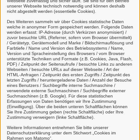
Webseite zuverlässig und sicher läuft. Sie sind für den Betrieb
unserer Webseite technisch notwendig und können deshalb
nicht abgestellt werden (essentielle Cookies).
Des Weiteren sammeln wir über Cookies statistische Daten
welche in anonymer Form gespeichert werden. Folgende Daten
Mein Unternehmenskonto
werden erfasst: IP-Adresse (durch Verkürzen anonymisiert) /
zuvor besuchte URL (Referrer, sofern vom Browser übermittelt)
erstellen oder anmelden
/ Gerätetyp, Gerätemodell und Marke / Bildschirmauflösung und
Farbtiefe / Name und Version des Betriebssystems / Name,
Version und Spracheinstellung des Browsers / vom Browser
Mein Unternehmenskonto ist ein zentrales Konto zur
unterstützte Techniken und Formate (z.B. Cookies, Java, Flash,
PDF) / Zeitpunkt der Seitenaufrufe / besuchte Links zu anderen
Identifizierung von Organisationen, insbesondere:
Webseiten / besuchte URLs auf dieser Webseite / Art der
HTML-Anfragen / Zeitpunkt des ersten Zugriffs / Zeitpunkt des
Juristische Personen,
letzten Zugriffs / heruntergeladene Daten / Anzahl der Besuche
Vereinigungen, denen ein Recht zustehen
eines Benutzers / Suchbegriffe interne Suchmaschine /
verwendete externe Suchmaschinen / Suchbegriffe externer
kann
Suchmaschinen (z.B. Google). Für diese statistischen
natürliche Personen, die beruflich oder
Erfassungen von Daten benötigen wir Ihre Zustimmung
(Einwilligung). Über die beiden unteren Schaltflächen können
gewerblich tätig sind.
Sie Ihre Zustimmung geben (rechte Schaltfläche) oder Ihre
Zustimmung verweigern (linke Schaltfläche).
Eine Nutzung ist aber auch durch Behörden im
Sinne von § 1 Abs. 4 Verwaltungsverfahrensgesetz
Weitere Informationen entnehmen Sie bitte unserer
Datenschutzerklärung unter dem Stichwort „Cookies im
(VwVfG) möglich.
Rahmen von Matomo“.