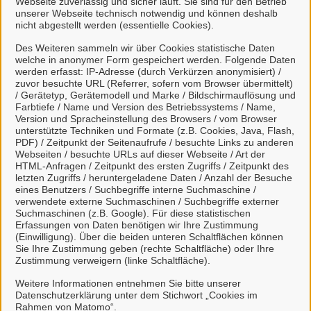
Webseite zuverlässig und sicher läuft. Sie sind für den Betrieb
unserer Webseite technisch notwendig und können deshalb
nicht abgestellt werden (essentielle Cookies).
Des Weiteren sammeln wir über Cookies statistische Daten
welche in anonymer Form gespeichert werden. Folgende Daten
Mein Unternehmenskonto
werden erfasst: IP-Adresse (durch Verkürzen anonymisiert) /
zuvor besuchte URL (Referrer, sofern vom Browser übermittelt)
erstellen oder anmelden
/ Gerätetyp, Gerätemodell und Marke / Bildschirmauflösung und
Farbtiefe / Name und Version des Betriebssystems / Name,
Version und Spracheinstellung des Browsers / vom Browser
Mein Unternehmenskonto ist ein zentrales Konto zur
unterstützte Techniken und Formate (z.B. Cookies, Java, Flash,
PDF) / Zeitpunkt der Seitenaufrufe / besuchte Links zu anderen
Identifizierung von Organisationen, insbesondere:
Webseiten / besuchte URLs auf dieser Webseite / Art der
HTML-Anfragen / Zeitpunkt des ersten Zugriffs / Zeitpunkt des
Juristische Personen,
letzten Zugriffs / heruntergeladene Daten / Anzahl der Besuche
Vereinigungen, denen ein Recht zustehen
eines Benutzers / Suchbegriffe interne Suchmaschine /
verwendete externe Suchmaschinen / Suchbegriffe externer
kann
Suchmaschinen (z.B. Google). Für diese statistischen
natürliche Personen, die beruflich oder
Erfassungen von Daten benötigen wir Ihre Zustimmung
(Einwilligung). Über die beiden unteren Schaltflächen können
gewerblich tätig sind.
Sie Ihre Zustimmung geben (rechte Schaltfläche) oder Ihre
Zustimmung verweigern (linke Schaltfläche).
Eine Nutzung ist aber auch durch Behörden im
Sinne von § 1 Abs. 4 Verwaltungsverfahrensgesetz
Weitere Informationen entnehmen Sie bitte unserer
Datenschutzerklärung unter dem Stichwort „Cookies im
(VwVfG) möglich.
Rahmen von Matomo“.