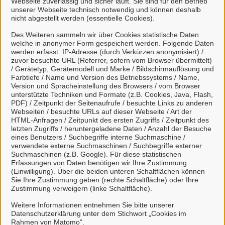
Webseite zuverlässig und sicher läuft. Sie sind für den Betrieb
unserer Webseite technisch notwendig und können deshalb
nicht abgestellt werden (essentielle Cookies).
Des Weiteren sammeln wir über Cookies statistische Daten
welche in anonymer Form gespeichert werden. Folgende Daten
Mein Unternehmenskonto
werden erfasst: IP-Adresse (durch Verkürzen anonymisiert) /
zuvor besuchte URL (Referrer, sofern vom Browser übermittelt)
erstellen oder anmelden
/ Gerätetyp, Gerätemodell und Marke / Bildschirmauflösung und
Farbtiefe / Name und Version des Betriebssystems / Name,
Version und Spracheinstellung des Browsers / vom Browser
Mein Unternehmenskonto ist ein zentrales Konto zur
unterstützte Techniken und Formate (z.B. Cookies, Java, Flash,
PDF) / Zeitpunkt der Seitenaufrufe / besuchte Links zu anderen
Identifizierung von Organisationen, insbesondere:
Webseiten / besuchte URLs auf dieser Webseite / Art der
HTML-Anfragen / Zeitpunkt des ersten Zugriffs / Zeitpunkt des
Juristische Personen,
letzten Zugriffs / heruntergeladene Daten / Anzahl der Besuche
Vereinigungen, denen ein Recht zustehen
eines Benutzers / Suchbegriffe interne Suchmaschine /
verwendete externe Suchmaschinen / Suchbegriffe externer
kann
Suchmaschinen (z.B. Google). Für diese statistischen
natürliche Personen, die beruflich oder
Erfassungen von Daten benötigen wir Ihre Zustimmung
(Einwilligung). Über die beiden unteren Schaltflächen können
gewerblich tätig sind.
Sie Ihre Zustimmung geben (rechte Schaltfläche) oder Ihre
Zustimmung verweigern (linke Schaltfläche).
Eine Nutzung ist aber auch durch Behörden im
Sinne von § 1 Abs. 4 Verwaltungsverfahrensgesetz
Weitere Informationen entnehmen Sie bitte unserer
Datenschutzerklärung unter dem Stichwort „Cookies im
(VwVfG) möglich.
Rahmen von Matomo“.