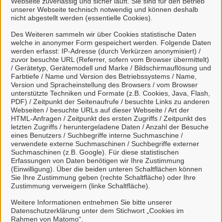
Webseite zuverlässig und sicher läuft. Sie sind für den Betrieb
unserer Webseite technisch notwendig und können deshalb
nicht abgestellt werden (essentielle Cookies).
Des Weiteren sammeln wir über Cookies statistische Daten
welche in anonymer Form gespeichert werden. Folgende Daten
Mein Unternehmenskonto
werden erfasst: IP-Adresse (durch Verkürzen anonymisiert) /
zuvor besuchte URL (Referrer, sofern vom Browser übermittelt)
erstellen oder anmelden
/ Gerätetyp, Gerätemodell und Marke / Bildschirmauflösung und
Farbtiefe / Name und Version des Betriebssystems / Name,
Version und Spracheinstellung des Browsers / vom Browser
Mein Unternehmenskonto ist ein zentrales Konto zur
unterstützte Techniken und Formate (z.B. Cookies, Java, Flash,
PDF) / Zeitpunkt der Seitenaufrufe / besuchte Links zu anderen
Identifizierung von Organisationen, insbesondere:
Webseiten / besuchte URLs auf dieser Webseite / Art der
HTML-Anfragen / Zeitpunkt des ersten Zugriffs / Zeitpunkt des
Juristische Personen,
letzten Zugriffs / heruntergeladene Daten / Anzahl der Besuche
Vereinigungen, denen ein Recht zustehen
eines Benutzers / Suchbegriffe interne Suchmaschine /
verwendete externe Suchmaschinen / Suchbegriffe externer
kann
Suchmaschinen (z.B. Google). Für diese statistischen
natürliche Personen, die beruflich oder
Erfassungen von Daten benötigen wir Ihre Zustimmung
(Einwilligung). Über die beiden unteren Schaltflächen können
gewerblich tätig sind.
Sie Ihre Zustimmung geben (rechte Schaltfläche) oder Ihre
Zustimmung verweigern (linke Schaltfläche).
Eine Nutzung ist aber auch durch Behörden im
Sinne von § 1 Abs. 4 Verwaltungsverfahrensgesetz
Weitere Informationen entnehmen Sie bitte unserer
Datenschutzerklärung unter dem Stichwort „Cookies im
(VwVfG) möglich.
Rahmen von Matomo“.