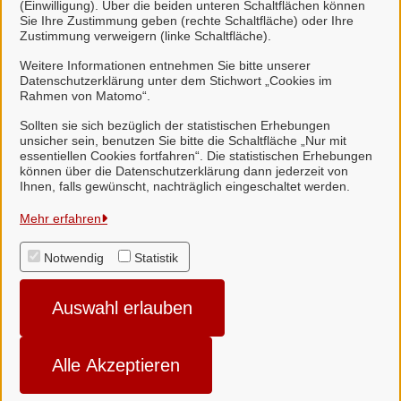
(Einwilligung). Über die beiden unteren Schaltflächen können
Sie Ihre Zustimmung geben (rechte Schaltfläche) oder Ihre
Bürgerinformationssystem (Landkreis Uelzen)
Zustimmung verweigern (linke Schaltfläche).
Weitere Informationen entnehmen Sie bitte unserer
S
Datenschutzerklärung unter dem Stichwort „Cookies im
Rahmen von Matomo“.
Sag's uns einfach (Samtgemeinde Suderburg)
Sollten sie sich bezüglich der statistischen Erhebungen
unsicher sein, benutzen Sie bitte die Schaltfläche „Nur mit
essentiellen Cookies fortfahren“. Die statistischen Erhebungen
können über die Datenschutzerklärung dann jederzeit von
Ihnen, falls gewünscht, nachträglich eingeschaltet werden.
Samtgemeinde Suderburg
Mehr erfahren
Notwendig
Statistik
Alle Rechte vorbehalten
Auswahl erlauben
Impressum
Datenschutzerklärung
Alle Akzeptieren