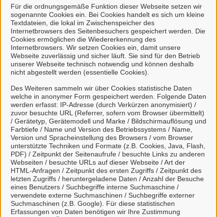
Dienstleistungen
Für die ordnungsgemäße Funktion dieser Webseite setzen wir
sogenannte Cookies ein. Bei Cookies handelt es sich um kleine
Sie können hier das Themengebiet wechseln oder alle
Textdateien, die lokal im Zwischenspeicher des
Internetbrowsers des Seitenbesuchers gespeichert werden. Die
verfügbaren Leistungen anzeigen lassen.
Cookies ermöglichen die Wiedererkennung des
Internetbrowsers. Wir setzen Cookies ein, damit unsere
Webseite zuverlässig und sicher läuft. Sie sind für den Betrieb
Themengebiete
unserer Webseite technisch notwendig und können deshalb
nicht abgestellt werden (essentielle Cookies).
Dienstleistungen
Des Weiteren sammeln wir über Cookies statistische Daten
welche in anonymer Form gespeichert werden. Folgende Daten
werden erfasst: IP-Adresse (durch Verkürzen anonymisiert) /
zuvor besuchte URL (Referrer, sofern vom Browser übermittelt)
/ Gerätetyp, Gerätemodell und Marke / Bildschirmauflösung und
Farbtiefe / Name und Version des Betriebssystems / Name,
?
Version und Spracheinstellung des Browsers / vom Browser
unterstützte Techniken und Formate (z.B. Cookies, Java, Flash,
PDF) / Zeitpunkt der Seitenaufrufe / besuchte Links zu anderen
Webseiten / besuchte URLs auf dieser Webseite / Art der
B
S
HTML-Anfragen / Zeitpunkt des ersten Zugriffs / Zeitpunkt des
letzten Zugriffs / heruntergeladene Daten / Anzahl der Besuche
eines Benutzers / Suchbegriffe interne Suchmaschine /
verwendete externe Suchmaschinen / Suchbegriffe externer
Suchmaschinen (z.B. Google). Für diese statistischen
B
Erfassungen von Daten benötigen wir Ihre Zustimmung