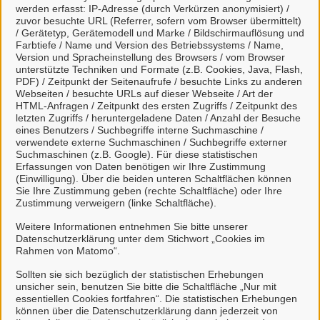
werden erfasst: IP-Adresse (durch Verkürzen anonymisiert) /
Führungszeugnis (einfach) beantragen (Landkreis
zuvor besuchte URL (Referrer, sofern vom Browser übermittelt)
/ Gerätetyp, Gerätemodell und Marke / Bildschirmauflösung und
Uelzen)
Farbtiefe / Name und Version des Betriebssystems / Name,
Version und Spracheinstellung des Browsers / vom Browser
unterstützte Techniken und Formate (z.B. Cookies, Java, Flash,
Führungszeugnis (erweitert) beantragen (Landkreis
PDF) / Zeitpunkt der Seitenaufrufe / besuchte Links zu anderen
Uelzen)
Webseiten / besuchte URLs auf dieser Webseite / Art der
HTML-Anfragen / Zeitpunkt des ersten Zugriffs / Zeitpunkt des
letzten Zugriffs / heruntergeladene Daten / Anzahl der Besuche
G
eines Benutzers / Suchbegriffe interne Suchmaschine /
verwendete externe Suchmaschinen / Suchbegriffe externer
Suchmaschinen (z.B. Google). Für diese statistischen
Gewerbeabmeldung (Samtgemeinde Suderburg)
Erfassungen von Daten benötigen wir Ihre Zustimmung
(Einwilligung). Über die beiden unteren Schaltflächen können
Sie Ihre Zustimmung geben (rechte Schaltfläche) oder Ihre
Gewerbeanmeldung (Samtgemeinde Suderburg)
Zustimmung verweigern (linke Schaltfläche).
Weitere Informationen entnehmen Sie bitte unserer
Gewerbeummeldung (Samtgemeinde Suderburg)
Datenschutzerklärung unter dem Stichwort „Cookies im
Rahmen von Matomo“.
Gewerbezentralregisterauskunft (Landkreis Uelzen)
Sollten sie sich bezüglich der statistischen Erhebungen
unsicher sein, benutzen Sie bitte die Schaltfläche „Nur mit
essentiellen Cookies fortfahren“. Die statistischen Erhebungen
können über die Datenschutzerklärung dann jederzeit von