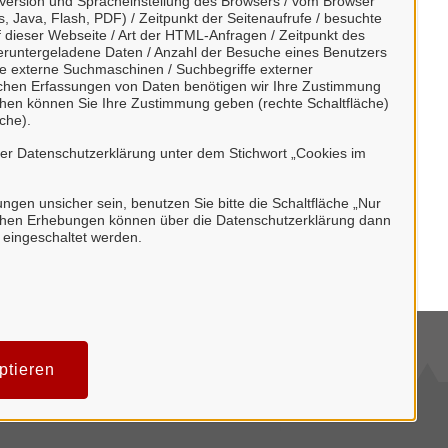
Version und Spracheinstellung des Browsers / vom Browser
, Java, Flash, PDF) / Zeitpunkt der Seitenaufrufe / besuchte
dieser Webseite / Art der HTML-Anfragen / Zeitpunkt des
/ heruntergeladene Daten / Anzahl der Besuche eines Benutzers
te externe Suchmaschinen / Suchbegriffe externer
ischen Erfassungen von Daten benötigen wir Ihre Zustimmung
ächen können Sie Ihre Zustimmung geben (rechte Schaltfläche)
che).
rer Datenschutzerklärung unter dem Stichwort „Cookies im
bungen unsicher sein, benutzen Sie bitte die Schaltfläche „Nur
stischen Erhebungen können über die Datenschutzerklärung dann
h eingeschaltet werden.
mpressum
ptieren
tenschutzerklärung