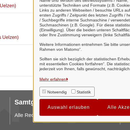
Name und Version des Betriebssystems / Name, 
unterstützte Techniken und Formate (z.B. Cookies
 Uelzen)
Links zu anderen Webseiten / besuchte URLs auf 
ersten Zugriffs / Zeitpunkt des letzten Zugriffs 
/ Suchbegriffe interne Suchmaschine / verwende
Suchmaschinen (z.B. Google). Für diese statist
(Einwilligung). Über die beiden unteren Schaltfl
oder Ihre Zustimmung verweigern (linke Schaltflä
s Uelzen)
Weitere Informationen entnehmen Sie bitte unse
Rahmen von Matomo“.
Sollten sie sich bezüglich der statistischen Erhe
mit essentiellen Cookies fortfahren“. Die stati
jederzeit von Ihnen, falls gewünscht, nachträglic
Mehr erfahren
Notwendig
Statistik
Samtgemeinde Suderburg
I
Auswahl erlauben
Alle Akze
Da
Alle Rechte vorbehalten