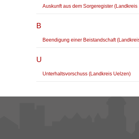
Auskunft aus dem Sorgeregister (Landkreis
B
Beendigung einer Beistandschaft (Landkrei
U
Unterhaltsvorschuss (Landkreis Uelzen)