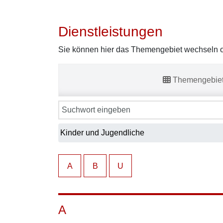
Dienstleistungen
Sie können hier das Themengebiet wechseln od
Themengebie
A
B
U
A