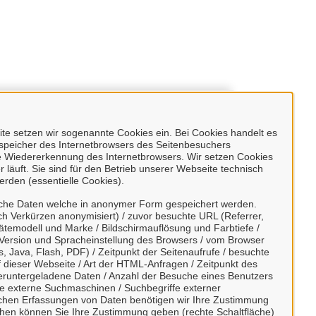
Dienstleistungen
e setzen wir sogenannte Cookies ein. Bei Cookies handelt es
enspeicher des Internetbrowsers des Seitenbesuchers
e Wiedererkennung des Internetbrowsers. Wir setzen Cookies
 läuft. Sie sind für den Betrieb unserer Webseite technisch
erden (essentielle Cookies).
sche Daten welche in anonymer Form gespeichert werden.
h Verkürzen anonymisiert) / zuvor besuchte URL (Referrer,
ätemodell und Marke / Bildschirmauflösung und Farbtiefe /
Version und Spracheinstellung des Browsers / vom Browser
, Java, Flash, PDF) / Zeitpunkt der Seitenaufrufe / besuchte
dieser Webseite / Art der HTML-Anfragen / Zeitpunkt des
/ heruntergeladene Daten / Anzahl der Besuche eines Benutzers
te externe Suchmaschinen / Suchbegriffe externer
ischen Erfassungen von Daten benötigen wir Ihre Zustimmung
ächen können Sie Ihre Zustimmung geben (rechte Schaltfläche)