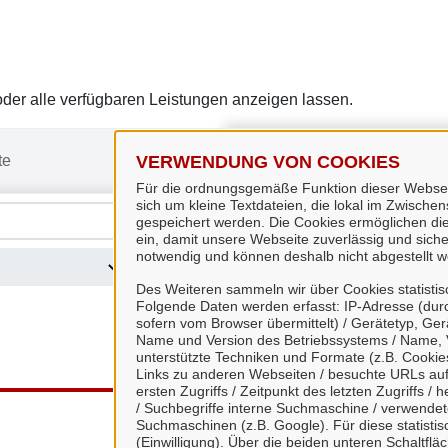
er alle verfügbaren Leistungen anzeigen lassen.
te
VERWENDUNG VON COOKIES
Für die ordnungsgemäße Funktion dieser Webseit
sich um kleine Textdateien, die lokal im Zwisch
gespeichert werden. Die Cookies ermöglichen di
ein, damit unsere Webseite zuverlässig und sicher
notwendig und können deshalb nicht abgestellt w
?
Des Weiteren sammeln wir über Cookies statisti
Folgende Daten werden erfasst: IP-Adresse (durc
sofern vom Browser übermittelt) / Gerätetyp, Ger
Name und Version des Betriebssystems / Name, 
unterstützte Techniken und Formate (z.B. Cookies
Links zu anderen Webseiten / besuchte URLs auf 
ersten Zugriffs / Zeitpunkt des letzten Zugriffs 
/ Suchbegriffe interne Suchmaschine / verwende
Suchmaschinen (z.B. Google). Für diese statist
(Einwilligung). Über die beiden unteren Schaltfl