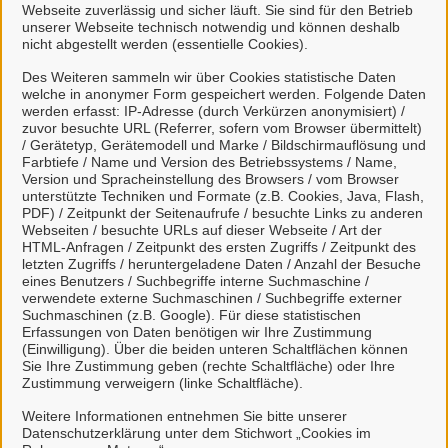
Dienstleistungen
Webseite zuverlässig und sicher läuft. Sie sind für den Betrieb
unserer Webseite technisch notwendig und können deshalb
Sie können hier das Themengebiet wechseln oder alle
nicht abgestellt werden (essentielle Cookies).
verfügbaren Leistungen anzeigen lassen.
Des Weiteren sammeln wir über Cookies statistische Daten
welche in anonymer Form gespeichert werden. Folgende Daten
werden erfasst: IP-Adresse (durch Verkürzen anonymisiert) /
Themengebiete
zuvor besuchte URL (Referrer, sofern vom Browser übermittelt)
/ Gerätetyp, Gerätemodell und Marke / Bildschirmauflösung und
Farbtiefe / Name und Version des Betriebssystems / Name,
Dienstleistungen
Version und Spracheinstellung des Browsers / vom Browser
unterstützte Techniken und Formate (z.B. Cookies, Java, Flash,
PDF) / Zeitpunkt der Seitenaufrufe / besuchte Links zu anderen
Webseiten / besuchte URLs auf dieser Webseite / Art der
HTML-Anfragen / Zeitpunkt des ersten Zugriffs / Zeitpunkt des
letzten Zugriffs / heruntergeladene Daten / Anzahl der Besuche
?
eines Benutzers / Suchbegriffe interne Suchmaschine /
verwendete externe Suchmaschinen / Suchbegriffe externer
Suchmaschinen (z.B. Google). Für diese statistischen
Erfassungen von Daten benötigen wir Ihre Zustimmung
A
(Einwilligung). Über die beiden unteren Schaltflächen können
Sie Ihre Zustimmung geben (rechte Schaltfläche) oder Ihre
Zustimmung verweigern (linke Schaltfläche).
Weitere Informationen entnehmen Sie bitte unserer
A
Datenschutzerklärung unter dem Stichwort „Cookies im