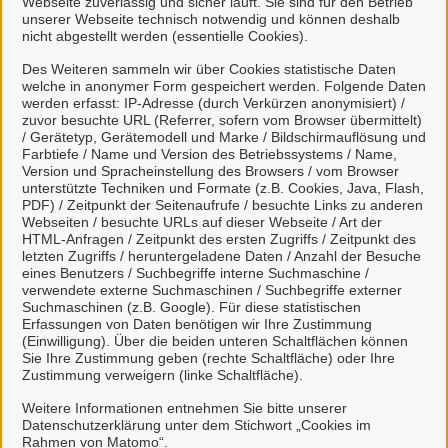
Webseite zuverlässig und sicher läuft. Sie sind für den Betrieb
unserer Webseite technisch notwendig und können deshalb
nicht abgestellt werden (essentielle Cookies).
Des Weiteren sammeln wir über Cookies statistische Daten
welche in anonymer Form gespeichert werden. Folgende Daten
Mein Unternehmenskonto
werden erfasst: IP-Adresse (durch Verkürzen anonymisiert) /
zuvor besuchte URL (Referrer, sofern vom Browser übermittelt)
erstellen oder anmelden
/ Gerätetyp, Gerätemodell und Marke / Bildschirmauflösung und
Farbtiefe / Name und Version des Betriebssystems / Name,
Version und Spracheinstellung des Browsers / vom Browser
Mein Unternehmenskonto ist ein zentrales Konto zur
unterstützte Techniken und Formate (z.B. Cookies, Java, Flash,
PDF) / Zeitpunkt der Seitenaufrufe / besuchte Links zu anderen
Identifizierung von Organisationen, insbesondere:
Webseiten / besuchte URLs auf dieser Webseite / Art der
HTML-Anfragen / Zeitpunkt des ersten Zugriffs / Zeitpunkt des
Juristische Personen,
letzten Zugriffs / heruntergeladene Daten / Anzahl der Besuche
Vereinigungen, denen ein Recht zustehen
eines Benutzers / Suchbegriffe interne Suchmaschine /
verwendete externe Suchmaschinen / Suchbegriffe externer
kann
Suchmaschinen (z.B. Google). Für diese statistischen
natürliche Personen, die beruflich oder
Erfassungen von Daten benötigen wir Ihre Zustimmung
(Einwilligung). Über die beiden unteren Schaltflächen können
gewerblich tätig sind.
Sie Ihre Zustimmung geben (rechte Schaltfläche) oder Ihre
Zustimmung verweigern (linke Schaltfläche).
Eine Nutzung ist aber auch durch Behörden im
Sinne von § 1 Abs. 4 Verwaltungsverfahrensgesetz
Weitere Informationen entnehmen Sie bitte unserer
Datenschutzerklärung unter dem Stichwort „Cookies im
(VwVfG) möglich.
Rahmen von Matomo“.