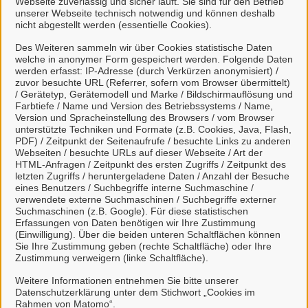
Webseite zuverlässig und sicher läuft. Sie sind für den Betrieb
unserer Webseite technisch notwendig und können deshalb
nicht abgestellt werden (essentielle Cookies).
Des Weiteren sammeln wir über Cookies statistische Daten
welche in anonymer Form gespeichert werden. Folgende Daten
Mein Unternehmenskonto
werden erfasst: IP-Adresse (durch Verkürzen anonymisiert) /
zuvor besuchte URL (Referrer, sofern vom Browser übermittelt)
erstellen oder anmelden
/ Gerätetyp, Gerätemodell und Marke / Bildschirmauflösung und
Farbtiefe / Name und Version des Betriebssystems / Name,
Version und Spracheinstellung des Browsers / vom Browser
Mein Unternehmenskonto ist ein zentrales Konto zur
unterstützte Techniken und Formate (z.B. Cookies, Java, Flash,
PDF) / Zeitpunkt der Seitenaufrufe / besuchte Links zu anderen
Identifizierung von Organisationen, insbesondere:
Webseiten / besuchte URLs auf dieser Webseite / Art der
HTML-Anfragen / Zeitpunkt des ersten Zugriffs / Zeitpunkt des
Juristische Personen,
letzten Zugriffs / heruntergeladene Daten / Anzahl der Besuche
Vereinigungen, denen ein Recht zustehen
eines Benutzers / Suchbegriffe interne Suchmaschine /
verwendete externe Suchmaschinen / Suchbegriffe externer
kann
Suchmaschinen (z.B. Google). Für diese statistischen
natürliche Personen, die beruflich oder
Erfassungen von Daten benötigen wir Ihre Zustimmung
(Einwilligung). Über die beiden unteren Schaltflächen können
gewerblich tätig sind.
Sie Ihre Zustimmung geben (rechte Schaltfläche) oder Ihre
Zustimmung verweigern (linke Schaltfläche).
Eine Nutzung ist aber auch durch Behörden im
Sinne von § 1 Abs. 4 Verwaltungsverfahrensgesetz
Weitere Informationen entnehmen Sie bitte unserer
Datenschutzerklärung unter dem Stichwort „Cookies im
(VwVfG) möglich.
Rahmen von Matomo“.