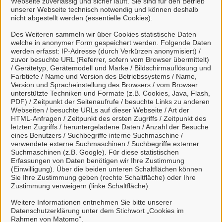
Webseite zuverlässig und sicher läuft. Sie sind für den Betrieb
unserer Webseite technisch notwendig und können deshalb
nicht abgestellt werden (essentielle Cookies).
Des Weiteren sammeln wir über Cookies statistische Daten
welche in anonymer Form gespeichert werden. Folgende Daten
Mein Unternehmenskonto
werden erfasst: IP-Adresse (durch Verkürzen anonymisiert) /
zuvor besuchte URL (Referrer, sofern vom Browser übermittelt)
erstellen oder anmelden
/ Gerätetyp, Gerätemodell und Marke / Bildschirmauflösung und
Farbtiefe / Name und Version des Betriebssystems / Name,
Version und Spracheinstellung des Browsers / vom Browser
Mein Unternehmenskonto ist ein zentrales Konto zur
unterstützte Techniken und Formate (z.B. Cookies, Java, Flash,
PDF) / Zeitpunkt der Seitenaufrufe / besuchte Links zu anderen
Identifizierung von Organisationen, insbesondere:
Webseiten / besuchte URLs auf dieser Webseite / Art der
HTML-Anfragen / Zeitpunkt des ersten Zugriffs / Zeitpunkt des
Juristische Personen,
letzten Zugriffs / heruntergeladene Daten / Anzahl der Besuche
Vereinigungen, denen ein Recht zustehen
eines Benutzers / Suchbegriffe interne Suchmaschine /
verwendete externe Suchmaschinen / Suchbegriffe externer
kann
Suchmaschinen (z.B. Google). Für diese statistischen
natürliche Personen, die beruflich oder
Erfassungen von Daten benötigen wir Ihre Zustimmung
(Einwilligung). Über die beiden unteren Schaltflächen können
gewerblich tätig sind.
Sie Ihre Zustimmung geben (rechte Schaltfläche) oder Ihre
Zustimmung verweigern (linke Schaltfläche).
Eine Nutzung ist aber auch durch Behörden im
Sinne von § 1 Abs. 4 Verwaltungsverfahrensgesetz
Weitere Informationen entnehmen Sie bitte unserer
Datenschutzerklärung unter dem Stichwort „Cookies im
(VwVfG) möglich.
Rahmen von Matomo“.