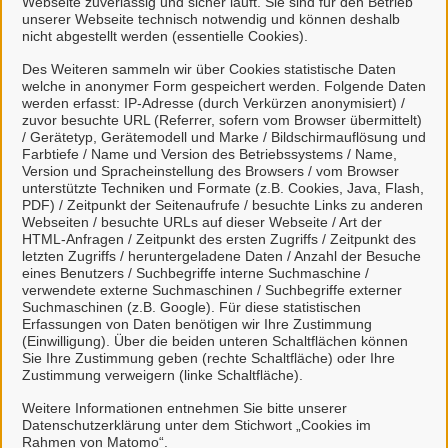
Webseite zuverlässig und sicher läuft. Sie sind für den Betrieb
unserer Webseite technisch notwendig und können deshalb
nicht abgestellt werden (essentielle Cookies).
Des Weiteren sammeln wir über Cookies statistische Daten
welche in anonymer Form gespeichert werden. Folgende Daten
Mein Unternehmenskonto
werden erfasst: IP-Adresse (durch Verkürzen anonymisiert) /
zuvor besuchte URL (Referrer, sofern vom Browser übermittelt)
erstellen oder anmelden
/ Gerätetyp, Gerätemodell und Marke / Bildschirmauflösung und
Farbtiefe / Name und Version des Betriebssystems / Name,
Version und Spracheinstellung des Browsers / vom Browser
Mein Unternehmenskonto ist ein zentrales Konto zur
unterstützte Techniken und Formate (z.B. Cookies, Java, Flash,
PDF) / Zeitpunkt der Seitenaufrufe / besuchte Links zu anderen
Identifizierung von Organisationen, insbesondere:
Webseiten / besuchte URLs auf dieser Webseite / Art der
HTML-Anfragen / Zeitpunkt des ersten Zugriffs / Zeitpunkt des
Juristische Personen,
letzten Zugriffs / heruntergeladene Daten / Anzahl der Besuche
Vereinigungen, denen ein Recht zustehen
eines Benutzers / Suchbegriffe interne Suchmaschine /
verwendete externe Suchmaschinen / Suchbegriffe externer
kann
Suchmaschinen (z.B. Google). Für diese statistischen
natürliche Personen, die beruflich oder
Erfassungen von Daten benötigen wir Ihre Zustimmung
(Einwilligung). Über die beiden unteren Schaltflächen können
gewerblich tätig sind.
Sie Ihre Zustimmung geben (rechte Schaltfläche) oder Ihre
Zustimmung verweigern (linke Schaltfläche).
Eine Nutzung ist aber auch durch Behörden im
Sinne von § 1 Abs. 4 Verwaltungsverfahrensgesetz
Weitere Informationen entnehmen Sie bitte unserer
Datenschutzerklärung unter dem Stichwort „Cookies im
(VwVfG) möglich.
Rahmen von Matomo“.