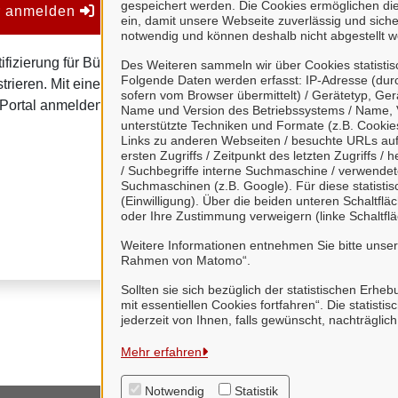
gespeichert werden. Die Cookies ermöglichen di
er anmelden
Mein Unternehmens
ein, damit unsere Webseite zuverlässig und sicher
notwendig und können deshalb nicht abgestellt w
ifizierung für Bürgerinnen
Mein Unternehmenskonto is
Des Weiteren sammeln wir über Cookies statisti
Folgende Daten werden erfasst: IP-Adresse (durc
trieren. Mit einem
von Organisationen, insb
sofern vom Browser übermittelt) / Gerätetyp, Ger
Portal anmelden.
Name und Version des Betriebssystems / Name, 
Juristische Person
unterstützte Techniken und Formate (z.B. Cookies
Links zu anderen Webseiten / besuchte URLs auf 
Vereinigungen, de
ersten Zugriffs / Zeitpunkt des letzten Zugriffs 
natürliche Personen
/ Suchbegriffe interne Suchmaschine / verwende
Suchmaschinen (z.B. Google). Für diese statist
Eine Nutzung ist aber auc
(Einwilligung). Über die beiden unteren Schaltfl
oder Ihre Zustimmung verweigern (linke Schaltflä
Verwaltungsverfahrensges
Weitere Informationen entnehmen Sie bitte unse
Rahmen von Matomo“.
Sollten sie sich bezüglich der statistischen Erhe
mit essentiellen Cookies fortfahren“. Die stati
jederzeit von Ihnen, falls gewünscht, nachträglic
Mehr erfahren
Notwendig
Statistik