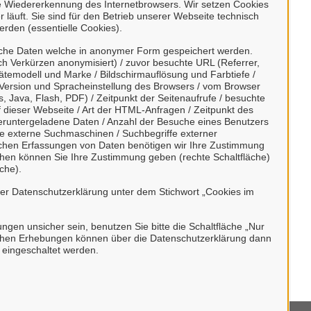
e Wiedererkennung des Internetbrowsers. Wir setzen Cookies
konto erstellen oder anmelden
 läuft. Sie sind für den Betrieb unserer Webseite technisch
erden (essentielle Cookies).
t ein zentrales Konto zur Identifizierung
sche Daten welche in anonymer Form gespeichert werden.
h Verkürzen anonymisiert) / zuvor besuchte URL (Referrer,
esondere:
ätemodell und Marke / Bildschirmauflösung und Farbtiefe /
Version und Spracheinstellung des Browsers / vom Browser
en,
, Java, Flash, PDF) / Zeitpunkt der Seitenaufrufe / besuchte
dieser Webseite / Art der HTML-Anfragen / Zeitpunkt des
nen ein Recht zustehen kann
/ heruntergeladene Daten / Anzahl der Besuche eines Benutzers
, die beruflich oder gewerblich tätig sind.
te externe Suchmaschinen / Suchbegriffe externer
ischen Erfassungen von Daten benötigen wir Ihre Zustimmung
h durch Behörden im Sinne von § 1 Abs. 4
ächen können Sie Ihre Zustimmung geben (rechte Schaltfläche)
che).
etz (VwVfG) möglich.
rer Datenschutzerklärung unter dem Stichwort „Cookies im
bungen unsicher sein, benutzen Sie bitte die Schaltfläche „Nur
stischen Erhebungen können über die Datenschutzerklärung dann
h eingeschaltet werden.