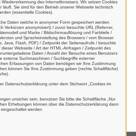
e Wiedererkennung des Internetbrowsers. Wir setzen Cookies
konto erstellen oder anmelden
 läuft. Sie sind für den Betrieb unserer Webseite technisch
erden (essentielle Cookies).
t ein zentrales Konto zur Identifizierung
sche Daten welche in anonymer Form gespeichert werden.
h Verkürzen anonymisiert) / zuvor besuchte URL (Referrer,
esondere:
ätemodell und Marke / Bildschirmauflösung und Farbtiefe /
Version und Spracheinstellung des Browsers / vom Browser
en,
, Java, Flash, PDF) / Zeitpunkt der Seitenaufrufe / besuchte
dieser Webseite / Art der HTML-Anfragen / Zeitpunkt des
nen ein Recht zustehen kann
/ heruntergeladene Daten / Anzahl der Besuche eines Benutzers
, die beruflich oder gewerblich tätig sind.
te externe Suchmaschinen / Suchbegriffe externer
ischen Erfassungen von Daten benötigen wir Ihre Zustimmung
h durch Behörden im Sinne von § 1 Abs. 4
ächen können Sie Ihre Zustimmung geben (rechte Schaltfläche)
che).
etz (VwVfG) möglich.
rer Datenschutzerklärung unter dem Stichwort „Cookies im
bungen unsicher sein, benutzen Sie bitte die Schaltfläche „Nur
stischen Erhebungen können über die Datenschutzerklärung dann
h eingeschaltet werden.