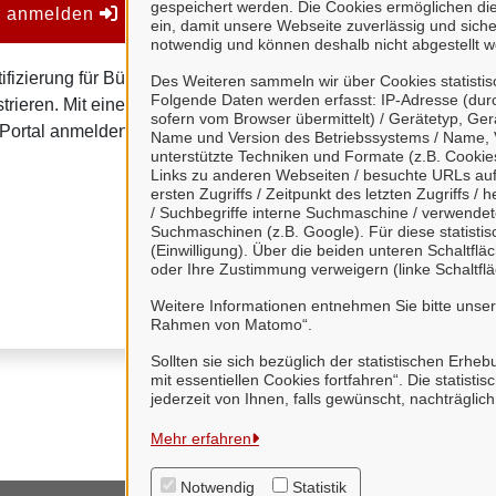
gespeichert werden. Die Cookies ermöglichen di
er anmelden
Mein Unternehmens
ein, damit unsere Webseite zuverlässig und sicher
notwendig und können deshalb nicht abgestellt w
ifizierung für Bürgerinnen
Mein Unternehmenskonto is
Des Weiteren sammeln wir über Cookies statisti
Folgende Daten werden erfasst: IP-Adresse (durc
trieren. Mit einem
von Organisationen, insb
sofern vom Browser übermittelt) / Gerätetyp, Ger
Portal anmelden.
Name und Version des Betriebssystems / Name, 
Juristische Person
unterstützte Techniken und Formate (z.B. Cookies
Links zu anderen Webseiten / besuchte URLs auf 
Vereinigungen, de
ersten Zugriffs / Zeitpunkt des letzten Zugriffs 
natürliche Personen
/ Suchbegriffe interne Suchmaschine / verwende
Suchmaschinen (z.B. Google). Für diese statist
Eine Nutzung ist aber auc
(Einwilligung). Über die beiden unteren Schaltfl
oder Ihre Zustimmung verweigern (linke Schaltflä
Verwaltungsverfahrensges
Weitere Informationen entnehmen Sie bitte unse
Rahmen von Matomo“.
Sollten sie sich bezüglich der statistischen Erhe
mit essentiellen Cookies fortfahren“. Die stati
jederzeit von Ihnen, falls gewünscht, nachträglic
Mehr erfahren
Notwendig
Statistik