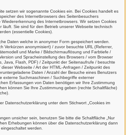
Kontaktpersonen
e setzen wir sogenannte Cookies ein. Bei Cookies handelt es
enspeicher des Internetbrowsers des Seitenbesuchers
e Wiedererkennung des Internetbrowsers. Wir setzen Cookies
Sachbearbeiter /-in
 läuft. Sie sind für den Betrieb unserer Webseite technisch
Frau Springer
erden (essentielle Cookies).
sche Daten welche in anonymer Form gespeichert werden.
h Verkürzen anonymisiert) / zuvor besuchte URL (Referrer,
ätemodell und Marke / Bildschirmauflösung und Farbtiefe /
Verwandte Dienstleistungen
Version und Spracheinstellung des Browsers / vom Browser
, Java, Flash, PDF) / Zeitpunkt der Seitenaufrufe / besuchte
dieser Webseite / Art der HTML-Anfragen / Zeitpunkt des
Urkunden aus dem
/ heruntergeladene Daten / Anzahl der Besuche eines Benutzers
Geburtenregister
te externe Suchmaschinen / Suchbegriffe externer
ischen Erfassungen von Daten benötigen wir Ihre Zustimmung
ächen können Sie Ihre Zustimmung geben (rechte Schaltfläche)
che).
Urkunden aus dem
Sterberegister
rer Datenschutzerklärung unter dem Stichwort „Cookies im
bungen unsicher sein, benutzen Sie bitte die Schaltfläche „Nur
Urkunden aus dem
stischen Erhebungen können über die Datenschutzerklärung dann
Lebenspartnerschaftregister
h eingeschaltet werden.