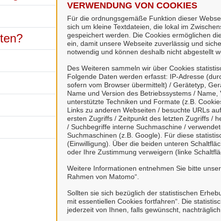
VERWENDUNG VON COOKIES
Für die ordnungsgemäße Funktion dieser Webseit
sich um kleine Textdateien, die lokal im Zwisch
gespeichert werden. Die Cookies ermöglichen di
hten?
ein, damit unsere Webseite zuverlässig und sicher
notwendig und können deshalb nicht abgestellt w
Des Weiteren sammeln wir über Cookies statisti
Folgende Daten werden erfasst: IP-Adresse (durc
sofern vom Browser übermittelt) / Gerätetyp, Ger
Name und Version des Betriebssystems / Name, 
unterstützte Techniken und Formate (z.B. Cookies
Links zu anderen Webseiten / besuchte URLs auf 
ersten Zugriffs / Zeitpunkt des letzten Zugriffs 
/ Suchbegriffe interne Suchmaschine / verwende
Suchmaschinen (z.B. Google). Für diese statist
(Einwilligung). Über die beiden unteren Schaltfl
oder Ihre Zustimmung verweigern (linke Schaltflä
Weitere Informationen entnehmen Sie bitte unse
Rahmen von Matomo“.
Sollten sie sich bezüglich der statistischen Erhe
mit essentiellen Cookies fortfahren“. Die stati
jederzeit von Ihnen, falls gewünscht, nachträglic