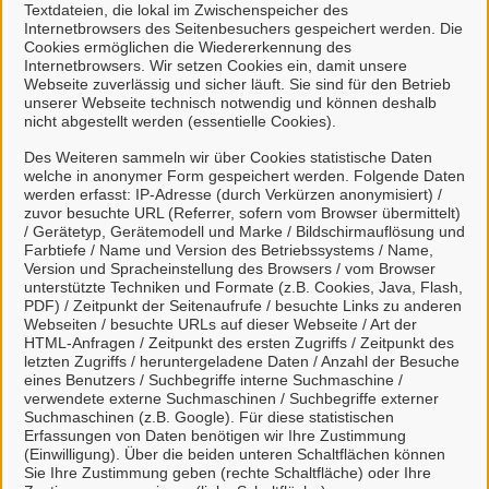
Textdateien, die lokal im Zwischenspeicher des
Internetbrowsers des Seitenbesuchers gespeichert werden. Die
Cookies ermöglichen die Wiedererkennung des
Internetbrowsers. Wir setzen Cookies ein, damit unsere
Kontakt
Webseite zuverlässig und sicher läuft. Sie sind für den Betrieb
unserer Webseite technisch notwendig und können deshalb
nicht abgestellt werden (essentielle Cookies).
Ordnungsamt
Des Weiteren sammeln wir über Cookies statistische Daten
welche in anonymer Form gespeichert werden. Folgende Daten
werden erfasst: IP-Adresse (durch Verkürzen anonymisiert) /
zuvor besuchte URL (Referrer, sofern vom Browser übermittelt)
/ Gerätetyp, Gerätemodell und Marke / Bildschirmauflösung und
Farbtiefe / Name und Version des Betriebssystems / Name,
Kontaktpersonen
Version und Spracheinstellung des Browsers / vom Browser
unterstützte Techniken und Formate (z.B. Cookies, Java, Flash,
PDF) / Zeitpunkt der Seitenaufrufe / besuchte Links zu anderen
Sachbearbeiter /-in
Webseiten / besuchte URLs auf dieser Webseite / Art der
N.N.
HTML-Anfragen / Zeitpunkt des ersten Zugriffs / Zeitpunkt des
letzten Zugriffs / heruntergeladene Daten / Anzahl der Besuche
eines Benutzers / Suchbegriffe interne Suchmaschine /
verwendete externe Suchmaschinen / Suchbegriffe externer
Suchmaschinen (z.B. Google). Für diese statistischen
Verwandte Dienstleistungen
Erfassungen von Daten benötigen wir Ihre Zustimmung
(Einwilligung). Über die beiden unteren Schaltflächen können
Sie Ihre Zustimmung geben (rechte Schaltfläche) oder Ihre