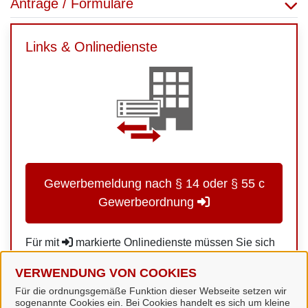
Anträge / Formulare
Links & Onlinedienste
Gewerbemeldung nach § 14 oder § 55 c
Gewerbeordnung
Für mit
markierte Onlinedienste müssen Sie sich
in unserem Portal anmelden. Falls Sie noch keinen
VERWENDUNG VON COOKIES
Login besitzen, können Sie sich schnell und einfach
Für die ordnungsgemäße Funktion dieser Webseite setzen wir
hier
registrieren.
sogenannte Cookies ein. Bei Cookies handelt es sich um kleine