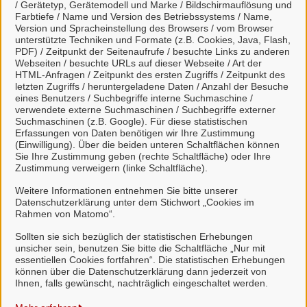
Giese
/ Gerätetyp, Gerätemodell und Marke / Bildschirmauflösung und
Farbtiefe / Name und Version des Betriebssystems / Name,
Version und Spracheinstellung des Browsers / vom Browser
unterstützte Techniken und Formate (z.B. Cookies, Java, Flash,
Einrichtung
PDF) / Zeitpunkt der Seitenaufrufe / besuchte Links zu anderen
Webseiten / besuchte URLs auf dieser Webseite / Art der
HTML-Anfragen / Zeitpunkt des ersten Zugriffs / Zeitpunkt des
Testeinrichtung
letzten Zugriffs / heruntergeladene Daten / Anzahl der Besuche
eines Benutzers / Suchbegriffe interne Suchmaschine /
verwendete externe Suchmaschinen / Suchbegriffe externer
Servicezeiten
Suchmaschinen (z.B. Google). Für diese statistischen
Erfassungen von Daten benötigen wir Ihre Zustimmung
(Einwilligung). Über die beiden unteren Schaltflächen können
Mo.
08:00
-
12:00
Uhr
und
14:00
-
16:00
Uhr
Sie Ihre Zustimmung geben (rechte Schaltfläche) oder Ihre
Di.
08:00
-
12:00
Uhr
Zustimmung verweigern (linke Schaltfläche).
Do.
08:00
-
12:00
Uhr
und
14:00
-
18:00
Uhr
Weitere Informationen entnehmen Sie bitte unserer
Fr.
08:00
-
12:00
Uhr
Datenschutzerklärung unter dem Stichwort „Cookies im
Rahmen von Matomo“.
Alle zugeordneten Einrichtungen
Sollten sie sich bezüglich der statistischen Erhebungen
unsicher sein, benutzen Sie bitte die Schaltfläche „Nur mit
essentiellen Cookies fortfahren“. Die statistischen Erhebungen
können über die Datenschutzerklärung dann jederzeit von
Ihnen, falls gewünscht, nachträglich eingeschaltet werden.