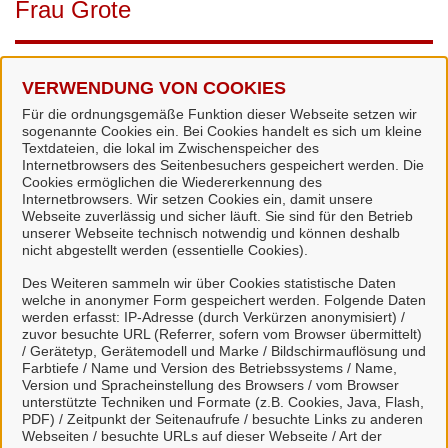
Frau Grote
Frau Grote ist in der Funktion als
Sachbearbeiter /-in
tätig.
VERWENDUNG VON COOKIES
Einrichtung
Für die ordnungsgemäße Funktion dieser Webseite setzen wir
sogenannte Cookies ein. Bei Cookies handelt es sich um kleine
Textdateien, die lokal im Zwischenspeicher des
Steueramt
Internetbrowsers des Seitenbesuchers gespeichert werden. Die
Cookies ermöglichen die Wiedererkennung des
Rathaus Suderburg
Internetbrowsers. Wir setzen Cookies ein, damit unsere
Bahnhofstraße 54
Webseite zuverlässig und sicher läuft. Sie sind für den Betrieb
29556 Suderburg
unserer Webseite technisch notwendig und können deshalb
nicht abgestellt werden (essentielle Cookies).
Zimmer: 3
Des Weiteren sammeln wir über Cookies statistische Daten
Kontakt
welche in anonymer Form gespeichert werden. Folgende Daten
werden erfasst: IP-Adresse (durch Verkürzen anonymisiert) /
zuvor besuchte URL (Referrer, sofern vom Browser übermittelt)
Tel.:
05826 980-12
/ Gerätetyp, Gerätemodell und Marke / Bildschirmauflösung und
Farbtiefe / Name und Version des Betriebssystems / Name,
Fax: 05826 980-70
Version und Spracheinstellung des Browsers / vom Browser
E-Mail:
s.grote@suderburg.de
unterstützte Techniken und Formate (z.B. Cookies, Java, Flash,
PDF) / Zeitpunkt der Seitenaufrufe / besuchte Links zu anderen
Servicezeiten
Webseiten / besuchte URLs auf dieser Webseite / Art der