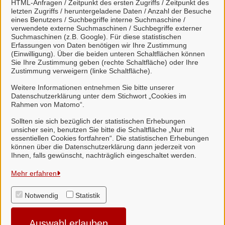
HTML-Anfragen / Zeitpunkt des ersten Zugriffs / Zeitpunkt des
letzten Zugriffs / heruntergeladene Daten / Anzahl der Besuche
eines Benutzers / Suchbegriffe interne Suchmaschine /
Mo.
08:00
-
12:00
Uhr
und
14:00
-
16:00
Uhr
verwendete externe Suchmaschinen / Suchbegriffe externer
Di.
08:00
-
12:00
Uhr
Suchmaschinen (z.B. Google). Für diese statistischen
Erfassungen von Daten benötigen wir Ihre Zustimmung
Do.
08:00
-
12:00
Uhr
und
14:00
-
18:00
Uhr
(Einwilligung). Über die beiden unteren Schaltflächen können
Fr.
08:00
-
12:00
Uhr
Sie Ihre Zustimmung geben (rechte Schaltfläche) oder Ihre
Zustimmung verweigern (linke Schaltfläche).
Bitte vorab einen Termin vereinbaren.
Mittwochs ist das Rathaus geschlossen. Die
Weitere Informationen entnehmen Sie bitte unserer
Mitarbeitenden sind jedoch telefonisch erreichbar.
Datenschutzerklärung unter dem Stichwort „Cookies im
Rahmen von Matomo“.
Alle zugeordneten Einrichtungen
Sollten sie sich bezüglich der statistischen Erhebungen
unsicher sein, benutzen Sie bitte die Schaltfläche „Nur mit
essentiellen Cookies fortfahren“. Die statistischen Erhebungen
können über die Datenschutzerklärung dann jederzeit von
Ihnen, falls gewünscht, nachträglich eingeschaltet werden.
Samtgemeinde Suderburg
Mehr erfahren
Notwendig
Statistik
Alle Rechte vorbehalten
Auswahl erlauben