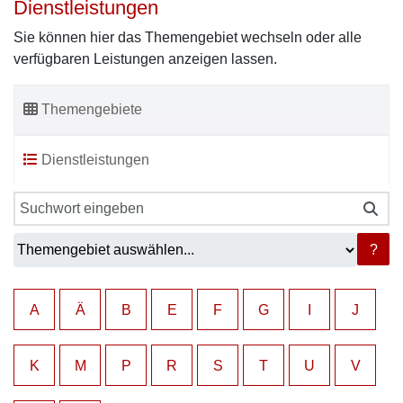
Dienstleistungen
Sie können hier das Themengebiet wechseln oder alle
verfügbaren Leistungen anzeigen lassen.
Themengebiete
Dienstleistungen
?
A
Ä
B
E
F
G
I
J
K
M
P
R
S
T
U
V