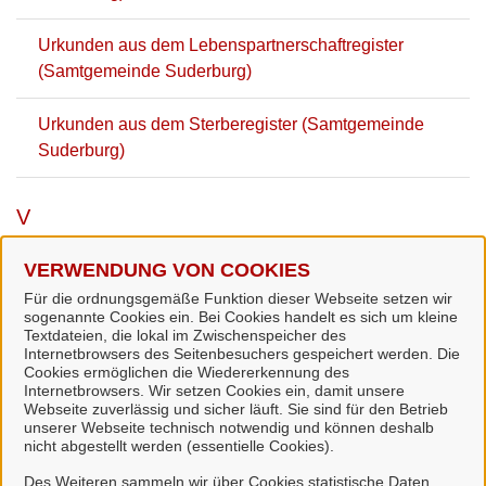
Urkunden aus dem Lebenspartnerschaftregister
(Samtgemeinde Suderburg)
Urkunden aus dem Sterberegister (Samtgemeinde
Suderburg)
V
Vorbescheid zu einer genehmigungsbedürftigen
VERWENDUNG VON COOKIES
Anlage beantragen (Landkreis Uelzen)
Für die ordnungsgemäße Funktion dieser Webseite setzen wir
sogenannte Cookies ein. Bei Cookies handelt es sich um kleine
Textdateien, die lokal im Zwischenspeicher des
Vorzeitige Errichtung einer genehmigungsbedürftigen
Internetbrowsers des Seitenbesuchers gespeichert werden. Die
Anlage beantragen (Landkreis Uelzen)
Cookies ermöglichen die Wiedererkennung des
Internetbrowsers. Wir setzen Cookies ein, damit unsere
Webseite zuverlässig und sicher läuft. Sie sind für den Betrieb
unserer Webseite technisch notwendig und können deshalb
W
nicht abgestellt werden (essentielle Cookies).
Des Weiteren sammeln wir über Cookies statistische Daten
Wohngeld Lastenzuschuss - Erstantrag,