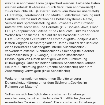
welche in anonymer Form gespeichert werden. Folgende Daten
Erhöhungsantrag, Weiterleistungsantrag (Landkreis
werden erfasst: IP-Adresse (durch Verkürzen anonymisiert) /
Uelzen)
zuvor besuchte URL (Referrer, sofern vom Browser übermittelt)
/ Gerätetyp, Gerätemodell und Marke / Bildschirmauflösung und
Farbtiefe / Name und Version des Betriebssystems / Name,
Wohngeld Mietzuschuss - Erstantrag,
Version und Spracheinstellung des Browsers / vom Browser
unterstützte Techniken und Formate (z.B. Cookies, Java, Flash,
Erhöhungsantrag, Weiterleistungsantrag (Landkreis
PDF) / Zeitpunkt der Seitenaufrufe / besuchte Links zu anderen
Uelzen)
Webseiten / besuchte URLs auf dieser Webseite / Art der
HTML-Anfragen / Zeitpunkt des ersten Zugriffs / Zeitpunkt des
letzten Zugriffs / heruntergeladene Daten / Anzahl der Besuche
Wohngeldrechner (Landkreis Uelzen)
eines Benutzers / Suchbegriffe interne Suchmaschine /
verwendete externe Suchmaschinen / Suchbegriffe externer
Suchmaschinen (z.B. Google). Für diese statistischen
Wunschkennzeichen (Landkreis Uelzen)
Erfassungen von Daten benötigen wir Ihre Zustimmung
(Einwilligung). Über die beiden unteren Schaltflächen können
Sie Ihre Zustimmung geben (rechte Schaltfläche) oder Ihre
Z
Zustimmung verweigern (linke Schaltfläche).
Weitere Informationen entnehmen Sie bitte unserer
Zulassung bzw. Erteilung einer Abweichung/
Datenschutzerklärung unter dem Stichwort „Cookies im
Rahmen von Matomo“.
Ausnahme/ Befreiung (§ 66 NBauO) - Antrag
(Landkreis Uelzen)
Sollten sie sich bezüglich der statistischen Erhebungen
unsicher sein, benutzen Sie bitte die Schaltfläche „Nur mit
essentiellen Cookies fortfahren“. Die statistischen Erhebungen